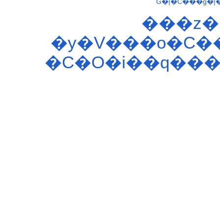
G�|�C���g�|
���z�
�y�V���o�C�
�C�O�i��q��