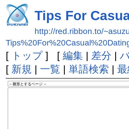
Tips For Casua
http://red.ribbon.to/~asuz
Tips%20For%20Casual%20Datin
[
トップ
] [
編集
|
差分
|
[
新規
|
一覧
|
単語検索
|
最