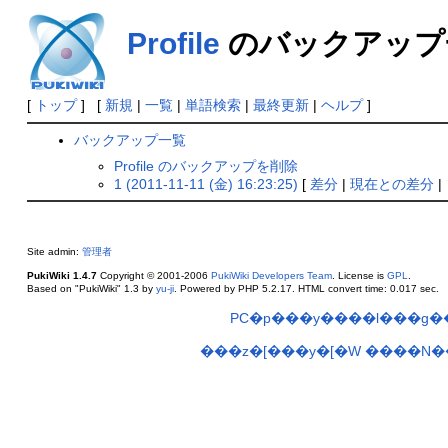
Profile
のバックアップ
[
トップ
] [
新規
|
一覧
|
単語検索
|
最終更新
|
ヘルプ
]
バックアップ一覧
Profile のバックアップを削除
1 (2011-11-11 (金) 16:23:25)
[
差分
|
現在との差分
|
Site admin:
管理者
PukiWiki 1.4.7
Copyright © 2001-2006
PukiWiki Developers Team
. License is
GPL
.
Based on "PukiWiki" 1.3 by
yu-ji
. Powered by PHP 5.2.17. HTML convert time: 0.017 sec.
PC�p���y����l���g
���z�[���y�[�W
����N��