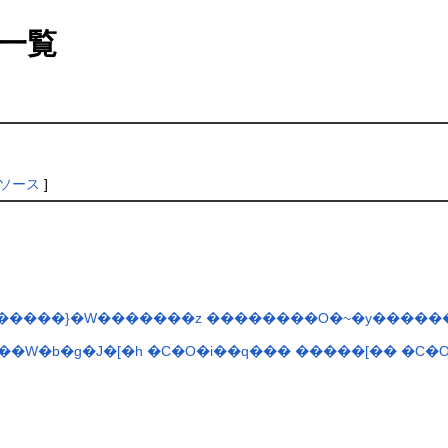
一覧
ソース
]
������}�W�������z
��������O�~�y�����
�W�b�g�J�[�h
�C�O�i��q���
�����[��
�C�