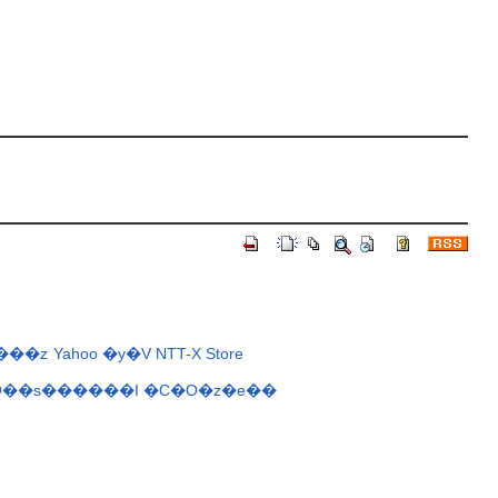
���z
Yahoo
�y�V
NTT-X Store
O��s������I
�C�O�z�e��