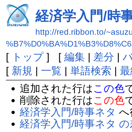
経済学入門/時
http://red.ribbon.to/~asuz
%B7%D0%BA%D1%B3%D8%C6
[
トップ
] [
編集
|
差分
|
[
新規
|
一覧
|
単語検索
|
最
追加された行は
この色
削除された行は
この色
経済学入門/時事ネタ
へ
経済学入門/時事ネタ 