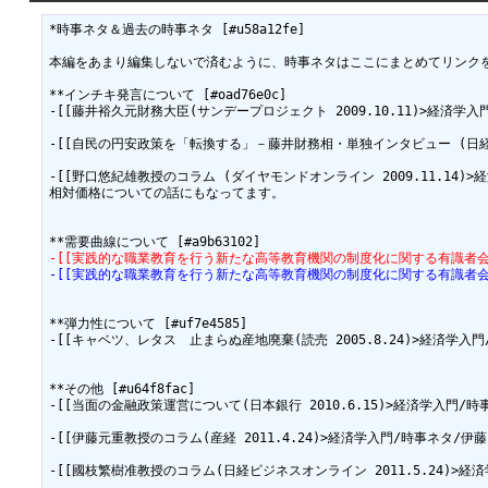
*時事ネタ＆過去の時事ネタ [#u58a12fe]

本編をあまり編集しないで済むように、時事ネタはここにまとめてリンクを張
**インチキ発言について [#oad76e0c]

-[[藤井裕久元財務大臣(サンデープロジェクト 2009.10.11)>経済学入門/
-[[自民の円安政策を「転換する」－藤井財務相・単独インタビュー (日経ビジネ
-[[野口悠紀雄教授のコラム (ダイヤモンドオンライン 2009.11.14)>経済
相対価格についての話にもなってます。

-[[実践的な職業教育を行う新たな高等教育機関の制度化に関する有識者会議（
-[[実践的な職業教育を行う新たな高等教育機関の制度化に関する有識者会議（
**弾力性について [#uf7e4585]

-[[キャベツ、レタス　止まらぬ産地廃棄(読売 2005.8.24)>経済学入門/
**その他 [#u64f8fac]

-[[当面の金融政策運営について(日本銀行 2010.6.15)>経済学入門/時事ネ
-[[伊藤元重教授のコラム(産経 2011.4.24)>経済学入門/時事ネタ/伊藤11
-[[國枝繁樹准教授のコラム(日経ビジネスオンライン 2011.5.24)>経済学