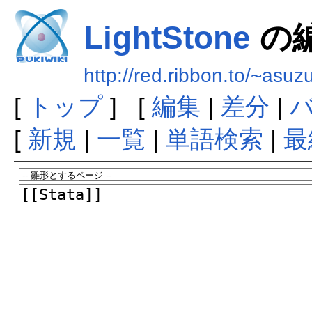
LightStone
の
http://red.ribbon.to/~asuz
[
トップ
] [
編集
|
差分
|
[
新規
|
一覧
|
単語検索
|
最