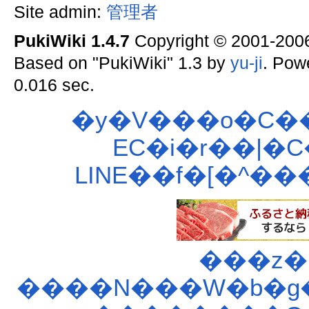
Site admin:
管理者
PukiWiki 1.4.7
Copyright © 2001-20
Based on "PukiWiki" 1.3 by
yu-ji
. Pow
0.016 sec.
�y�V���o�C�
EC�i�r��|�
LINE��f�[�^��
���z�
����N���W�b�g�