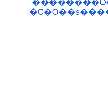
��������O
�C�O��s���