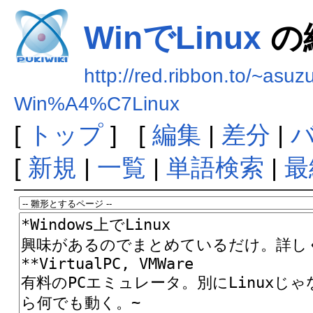
WinでLinux
の
http://red.ribbon.to/~asuz
Win%A4%C7Linux
[
トップ
] [
編集
|
差分
|
[
新規
|
一覧
|
単語検索
|
最