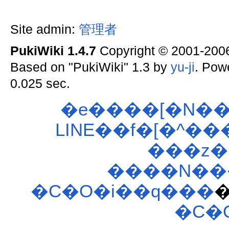
Site admin:
管理者
PukiWiki 1.4.7
Copyright © 2001-20
Based on "PukiWiki" 1.3 by
yu-ji
. Pow
0.025 sec.
�e����[�N��
LINE��f�[�^��
���z�
����N���
�C�O�i��q���
�C�