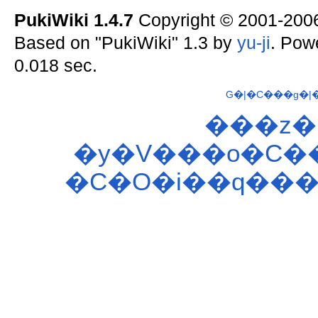
PukiWiki 1.4.7
Copyright © 2001-20
Based on "PukiWiki" 1.3 by
yu-ji
. Pow
0.018 sec.
G�|�C���g�|
���z�
�y�V���o�C�
�C�O�i��q��