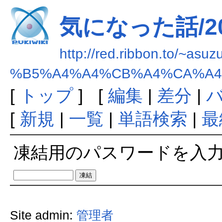
気になった話/2
http://red.ribbon.to/~asuz
%B5%A4%A4%CB%A4%CA%A4
[
トップ
] [
編集
|
差分
|
[
新規
|
一覧
|
単語検索
|
最
凍結用のパスワードを入
Site admin:
管理者