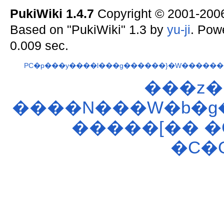
PukiWiki 1.4.7
Copyright © 2001-20
Based on "PukiWiki" 1.3 by
yu-ji
. Pow
0.009 sec.
PC�p���y����l���g������}�W������
���z�
����N���W�b�g�
�����[��
�
�C�