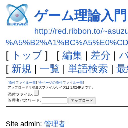
ゲーム理論入門
http://red.ribbon.to/~asuz
%A5%B2%A1%BC%A5%E0%C
[
トップ
] [
編集
|
差分
|
[
新規
|
一覧
|
単語検索
|
最
[
添付ファイル一覧
] [
全ページの添付ファイル一覧
]
アップロード可能最大ファイルサイズは 1,024KB です。
添付ファイル:
管理者パスワード:
Site admin:
管理者