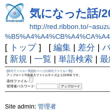
気になった話/2
http://red.ribbon.to/~asuz
%B5%A4%A4%CB%A4%CA%A4
[
トップ
] [
編集
|
差分
|
[
新規
|
一覧
|
単語検索
|
最
[
添付ファイル一覧
] [
全ページの添付ファイル一覧
]
アップロード可能最大ファイルサイズは 1,024KB です。
添付ファイル:
管理者パスワード:
Site admin:
管理者