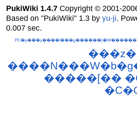
PukiWiki 1.4.7
Copyright © 2001-20
Based on "PukiWiki" 1.3 by
yu-ji
. Pow
0.007 sec.
PC�p���y����l���g������}�W������
���z�
����N���W�b�g�
�����[��
�
�C�