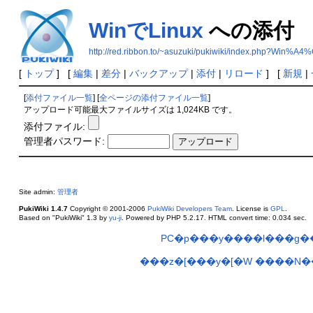
WinでLinux
への添付
http://red.ribbon.to/~asuzuki/pukiwiki/index.php?Win%A4
[
トップ
] [
編集
|
差分
|
バックアップ
|
添付
|
リロード
] [
新規
|
[
添付ファイル一覧
] [
全ページの添付ファイル一覧
]
アップロード可能最大ファイルサイズは 1,024KB です。
添付ファイル:
管理者パスワード:
Site admin:
管理者
PukiWiki 1.4.7
Copyright © 2001-2006
PukiWiki Developers Team
. License is
GPL
.
Based on "PukiWiki" 1.3 by
yu-ji
. Powered by PHP 5.2.17. HTML convert time: 0.034 sec.
PC�p���y����l���g
���z�[���y�[�W
����N��