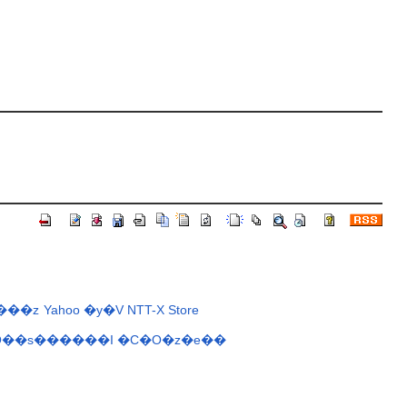
���z
Yahoo
�y�V
NTT-X Store
O��s������I
�C�O�z�e��