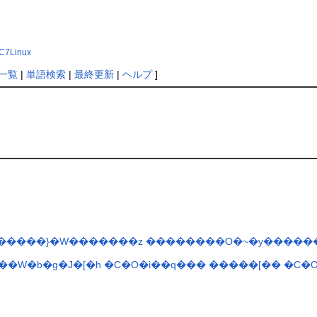
%C7Linux
一覧
|
単語検索
|
最終更新
|
ヘルプ
]
������}�W�������z
��������O�~�y�����
�W�b�g�J�[�h
�C�O�i��q���
�����[��
�C�