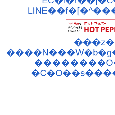
EC�i�r��|�
LINE��f�[�^��
���z�
����N���W�b�g�
��������O
�C�O��s���