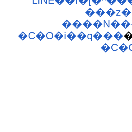
LINE��f�[�^��
���z�
����N���
�C�O�i��q���
�C�