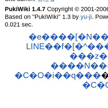
PukiWiki 1.4.7
Copyright © 2001-20
Based on "PukiWiki" 1.3 by
yu-ji
. Pow
0.021 sec.
�e����[�N��
LINE��f�[�^��
���z�
����N���
�C�O�i��q���
�C�