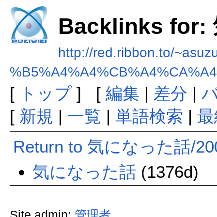
Backlinks f
http://red.ribbon.to/~asuz
%B5%A4%A4%CB%A4%CA%A4
[
トップ
] [
編集
|
差分
|
[
新規
|
一覧
|
単語検索
|
最
Return to 気になった話/2
気になった話
(1376d)
Site admin:
管理者