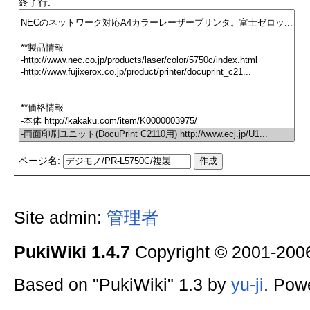
終了行:
ページ名:
Site admin:
管理者
PukiWiki 1.4.7
Copyright © 2001-20
Based on "PukiWiki" 1.3 by
yu-ji
. Pow