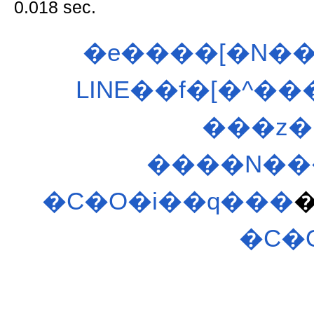
0.018 sec.
�e����[�N��
LINE��f�[�^��
���z�
����N���
�C�O�i��q���
�C�