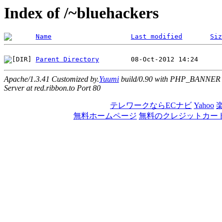
Index of /~bluehackers
Name
Last modified
Siz
Parent Directory
Apache/1.3.41 Customized by.
Yuumi
build/0.90 with PHP_BANNER
Server at red.ribbon.to Port 80
テレワークならECナビ
Yahoo
無料ホームページ
無料のクレジットカー