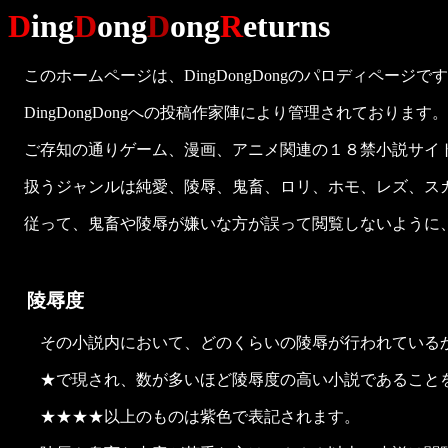
D
ing
D
ong
D
ong
R
eturns
このホームページは、DingDongDongのパロディページ
DingDongDongへの投稿作家陣により管理されておりま
ご存知の通りゲーム、漫画、アニメ関連の１８禁小説サイ
扱うジャンルは純愛、陵辱、鬼畜、ロリ、ホモ、レズ、ス
従って、鬼畜や陵辱が嫌いな方が誤って閲覧しないように
陵辱度
その小説内において、どのくらいの陵辱が行われている
★で現され、数が多いほど陵辱度の高い小説であることを
★★★★以上のものは紫色で表記されます。