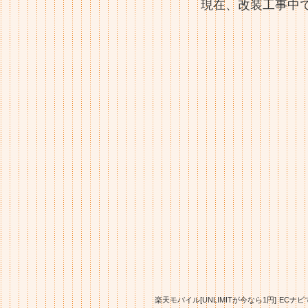
現在、改装工事中
楽天モバイル
[UNLIMITが今なら1円]
ECナビ