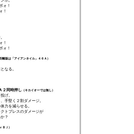
コンボ。
ボォ！
ォ！
ジ。
ォ！
ボォ！
距離版は「アイアンネイル」４６Ａ）
撃となる。
Ａ２同時押し
（キカイオーでは無し）
ド投げ。
く、手堅く２割ダメージ。
い体力を減らせる。
レクトプレスのダメージが
いか？
r ＢＪ）