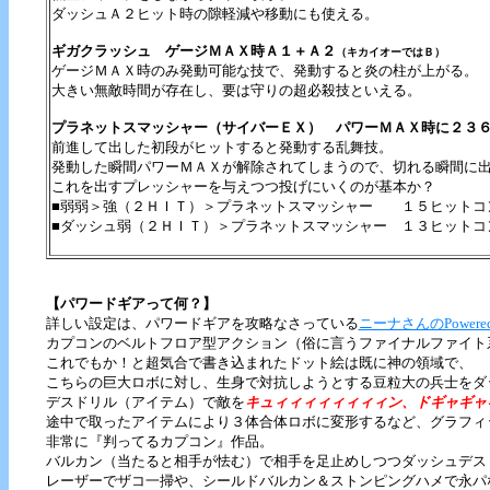
ダッシュＡ２ヒット時の隙軽減や移動にも使える。
ギガクラッシュ ゲージＭＡＸ時Ａ１＋Ａ２
（キカイオーではＢ）
ゲージＭＡＸ時のみ発動可能な技で、発動すると炎の柱が上がる。
大きい無敵時間が存在し、要は守りの超必殺技といえる。
プラネットスマッシャー（サイバーＥＸ） パワーＭＡＸ時に２３
前進して出した初段がヒットすると発動する乱舞技。
発動した瞬間パワーＭＡＸが解除されてしまうので、切れる瞬間に
これを出すプレッシャーを与えつつ投げにいくのが基本か？
■弱弱＞強（２ＨＩＴ）＞プラネットスマッシャー １５ヒットコ
■ダッシュ弱（２ＨＩＴ）＞プラネットスマッシャー １３ヒットコ
【パワードギアって何？】
詳しい設定は、パワードギアを攻略なさっている
ニーナさんのPowere
カプコンのベルトフロア型アクション（俗に言うファイナルファイト
これでもか！と超気合で書き込まれたドット絵は既に神の領域で、
こちらの巨大ロボに対し、生身で対抗しようとする豆粒大の兵士をダ
デスドリル（アイテム）で敵を
キュィィィィィィィィン、ドギャギャ
途中で取ったアイテムにより３体合体ロボに変形するなど、グラフィ
非常に『判ってるカプコン』作品。
バルカン（当たると相手が怯む）で相手を足止めしつつダッシュデス
レーザーでザコ一掃や、シールドバルカン＆ストンピングハメで永パ