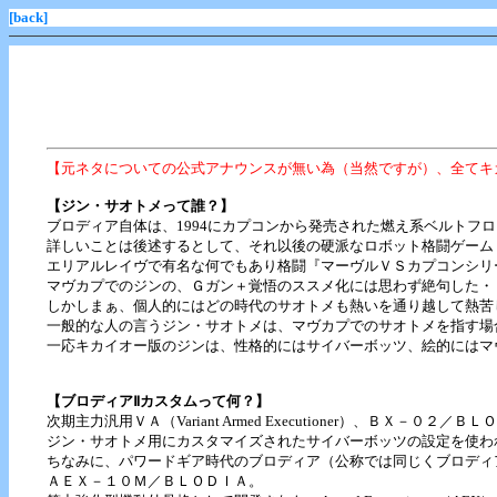
[back]
【元ネタについての公式アナウンスが無い為（当然ですが）、全てキ
【ジン・サオトメって誰？】
ブロディア自体は、1994にカプコンから発売された燃え系ベルトフ
詳しいことは後述するとして、それ以後の硬派なロボット格闘ゲーム
エリアルレイヴで有名な何でもあり格闘『マーヴルＶＳカプコンシリ
マヴカプでのジンの、Ｇガン＋覚悟のススメ化には思わず絶句した・
しかしまぁ、個人的にはどの時代のサオトメも熱いを通り越して熱苦
一般的な人の言うジン・サオトメは、マヴカプでのサオトメを指す場
一応キカイオー版のジンは、性格的にはサイバーボッツ、絵的にはマ
【ブロディアⅡカスタムって何？】
次期主力汎用ＶＡ（Variant Armed Executioner）、ＢＸ－０２／Ｂ
ジン・サオトメ用にカスタマイズされたサイバーボッツの設定を使わ
ちなみに、パワードギア時代のブロディア（公称では同じくブロディ
ＡＥＸ－１０Ｍ／ＢＬＯＤＩＡ。