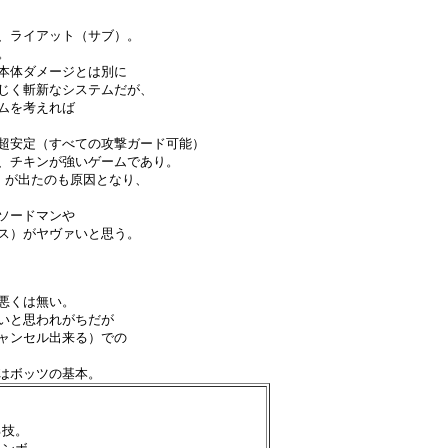
、ライアット（サブ）。
。
本体ダメージとは別に
じく斬新なシステムだが、
ムを考えれば
超安定（すべての攻撃ガード可能）
、チキンが強いゲームであり。
」が出たのも原因となり、
ソードマンや
ス）がヤヴァいと思う。
悪くは無い。
いと思われがちだが
ャンセル出来る）での
はボッツの基本。
る技。