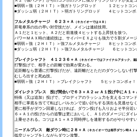
Ａ２（強パンチ）からのコンボのシメに強ガドリングロッドが安定
■弱弱＞強（２ＨＩＴ）＞強ガトリングロッド １２ヒットコン
■ダッシュ弱（２ＨＩＴ）＞弱ガトリングロッド ４ヒットコンボ
フルメタルチャージ ６２３＋Ａ
（キカイオーではＡＢ）
昇竜拳系の出の早い対空技だが、メインは連続技用。
Ａ１だと１ヒット、Ａ２だと前進後４ヒットする上昇技を放つ。
パワーＭＡＸ時の連続技は、サイバーＥＸよりも強力で５割ダメー
■弱弱＞強（２ＨＩＴ）＞強フルメタルチャージ ８ヒットコンボ
■ダッシュ弱（２ＨＩＴ）＞強フルメタルチャージ ６ヒットコン
ブレイクシャフト ４１２３６＋Ａ
（キカイオーではファイナルアタック、遠
打撃投げで、相手との距離で効果が変わる。
近距離なら普通に打撃投げだが、遠距離だとただのダウンしない打
むしろ出すと死ぬ技。
■弱弱＞強（２ＨＩＴ）＞ブレイクシャフト ５ヒットコンボォ！
ダイレクトプレス 投げ間合いで６３＋Ａ２ or Ａ１投げ中にＡ１＋
特殊（又は追加）投げで、ブロディアのラッシュ力を支えるコマン
相手に掌底を当てて転ばしバルカンで追い討ちする演出も見逃せな
更に相手がダウン回避しなければ、ダウン投げも入りおよそ半分近
６＋Ａ１の投げからの追撃は更においしく、Ａ１のダメージにダイ
上乗せされる。コツはＡ１＋Ａ２同時押しを連射するのがやりやす
ニードルプレス 敵ダウン時に２８＋Ａ
（キカイオーでは相手ダウン時ＡＪ o
低空ジャンプをしながらダウン攻撃。