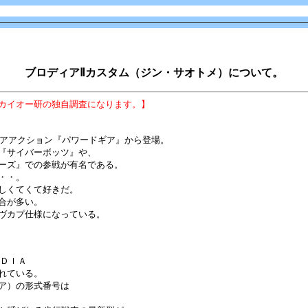
ブロディアⅡカスタム（ジン・サオトメ）について。
カイオー研の独自調査になります。】
ロアアクション『パワードギア』から登場。
『サイバーボッツ』や、
ーズ』での参戦が有名である。
・・。
しくてくて好きだ。
合が多い。
ヴカプ仕様になっている。
ＬＯＤＩＡ
れている。
ア）の形式番号は