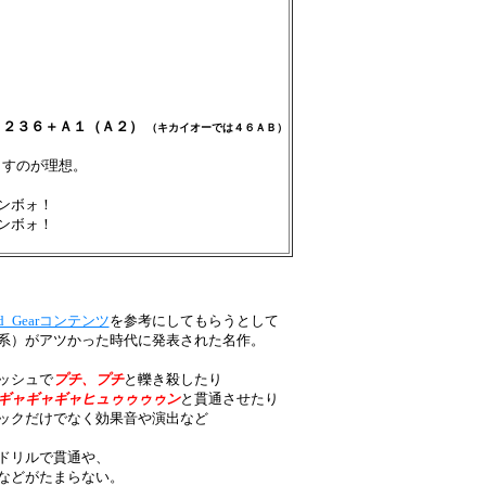
６２３６＋Ａ１（Ａ２）
（キカイオーでは４６ＡＢ）
出すのが理想。
ンボォ！
ンボォ！
d_Gearコンテンツ
を参考にしてもらうとして
系）がアツかった時代に発表された名作。
ッシュで
プチ、プチ
と轢き殺したり
ギャギャギャヒュゥゥゥゥン
と貫通させたり
ックだけでなく効果音や演出など
ドリルで貫通や、
などがたまらない。