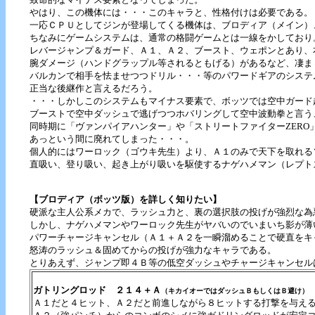
やはり、この機体には・・・このキャラと、性格付けは必要である。
一応ＣＰＵとしてジンが登場してくる機体は、ブロディア（メイン）
ちなみにゲームシステムは、通常の格闘ゲームとは一線をかしており
レバージャンプ＆ガード、Ａ１、Ａ２、ブースト、ウェポンとあり、
腕ダメージ（ハンドグラップル等されるともげる）があるなど、凄ま
バルカンで相手を怯ませつつドリル・・・等のパワードギアのシステ
正当な後継作と言えるだろう。
・・・しかしこのシステムもマイナス要素で、ボッツでは空中ガード
ブーストで空中ダッシュで逃げつつホバリングして空中波動拳と言う
同時期に「ヴァンパイアハンター」や「ストリートファイターZERO
あっという間に廃れてしまった・・・。
個人的にはワーロック（ゴウキ先生）より、Ａ１のみで天下を取れる
直吸い、登り吸い、起き上がり吸いを駆使するナゲハメマン（レプト
【ブロディア（ボッツ版）を詳しく知りたい】
硬派な主人公系メカで、ラッシュ力と、裏の選択肢の投げが強烈な為
しかし、ナゲハメマンやワーロック先生がヤバいのでいまいち影が薄
パワーチャージキャンセル（Ａ１＋Ａ２を一瞬溜めることで硬直をキ
怒涛のラッシュ＆固めてからの投げが強力なキャラである。
とりあえず、ジャンプ即４Ｂ等の低空ダッシュやチャージキャンセル
ガトリングロッド ２１４＋Ａ
（キカイオーではダッシュＢもしくはＢ避け）
Ａ１だと４ヒット、Ａ２だと前進しながら８ヒットする打撃を与え