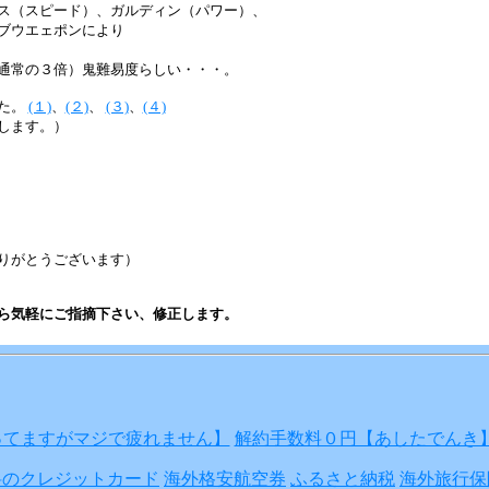
ス（スピード）、ガルディン（パワー）、
ブウエェポンにより
通常の３倍）鬼難易度らしい・・・。
た。
(１)
、
(２)
、
(３)
、
(４)
します。）
りがとうございます）
ら気軽にご指摘下さい、修正します。
ってますがマジで疲れません】
解約手数料０円【あしたでんき
料のクレジットカード
海外格安航空券
ふるさと納税
海外旅行保