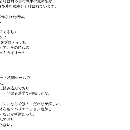
EX）と呼ばれる歩行戦車の最新型が、
r VA＝可変型歩行戦車）と呼ばれています。
試作された機体。
る
てくるし）
か？
をブロディアⅡ、
）で、その時代の
＝キカイオーの
ボット格闘ゲームで、
史。
に踏み込んでおり
・・開発者過労で殉職したな。
コン』ならではのこだわりが嬉しい。
体を各２バリエーション追加し
）などが斬新だった。
んでおり、
らない。