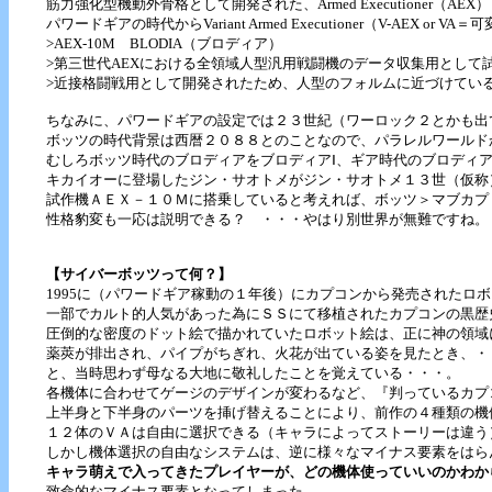
筋力強化型機動外骨格として開発された、Armed Executioner（A
パワードギアの時代からVariant Armed Executioner（V-AEX o
>AEX-10M BLODIA（ブロディア）
>第三世代AEXにおける全領域人型汎用戦闘機のデータ収集用として
>近接格闘戦用として開発されたため、人型のフォルムに近づけてい
ちなみに、パワードギアの設定では２３世紀（ワーロック２とかも出
ボッツの時代背景は西暦２０８８とのことなので、パラレルワールド
むしろボッツ時代のブロディアをブロディアⅠ、ギア時代のブロディア
キカイオーに登場したジン・サオトメがジン・サオトメ１３世（仮称
試作機ＡＥＸ－１０Ｍに搭乗していると考えれば、ボッツ＞マブカプ
性格豹変も一応は説明できる？ ・・・やはり別世界が無難ですね。
【サイバーボッツって何？】
1995に（パワードギア稼動の１年後）にカプコンから発売されたロ
一部でカルト的人気があった為にＳＳにて移植されたカプコンの黒歴
圧倒的な密度のドット絵で描かれていたロボット絵は、正に神の領域
薬莢が排出され、パイプがちぎれ、火花が出ている姿を見たとき、・
と、当時思わず母なる大地に敬礼したことを覚えている・・・。
各機体に合わせてゲージのデザインが変わるなど、『判っているカプ
上半身と下半身のパーツを挿げ替えることにより、前作の４種類の機
１２体のＶＡは自由に選択できる（キャラによってストーリーは違う
しかし機体選択の自由なシステムは、逆に様々なマイナス要素をはら
キャラ萌えで入ってきたプレイヤーが、どの機体使っていいのかわか
致命的なマイナス要素となってしまった。