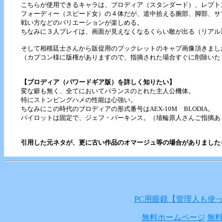
こちらが使用できるキャラは、ブロディア（スタンダード）、レプト
フォーディー（スピード女）の４体だが、道中拾える腕部、脚部、サ
戦い方などのバリエーションが楽しめる。
ちなみに３人プレイは、画面が見えなくなるくらい敵が出る（リアル
そして相模廷士さんから販促用のブックレットのキャプ画像頂きまし
（カプコン様に版権がありますので、指摘された場合すぐに削除いた
【ブロディア（パワードギア版）を詳しく知りたい】
変な癖も無く、全てにおいてバランスのとれた主人公機体。
特にストンピングハメの性能は心強い。
ちなみにこの時代のブロディアの形式番号はAEX-10M BLODIA。
パイロットは固定で、ジェフ・パーキンス。（埴輪原人さんご指摘あ
引用した元ネタが、更に古い作品のオマージュ等の場合がありました
PC用眼鏡【管理人も使
無料ホームページ
無