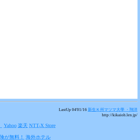
LastUp 04'01/16
新生Ｋ州マツマ大學 ・翔洋
http://kikaioh.len.jp/
】
Yahoo
楽天
NTT-X Store
険が無料！
海外ホテル