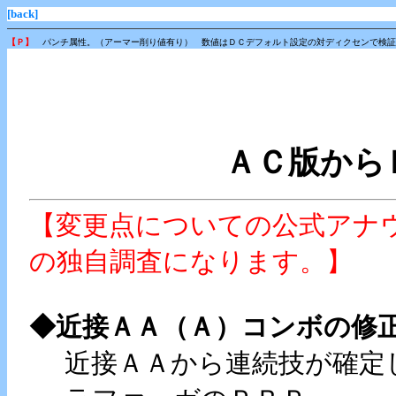
[back]
【Ｐ】
パンチ属性。（アーマー削り値有り） 数値はＤＣデフォルト設定の対ディクセン
ＡＣ版から
【変更点についての公式アナ
の独自調査になります。】
◆近接ＡＡ（Ａ）コンボの修
近接ＡＡから連続技が確定