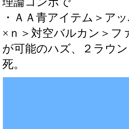
理論コンボで
・ＡＡ青アイテム＞アッ
×ｎ＞対空バルカン＞フ
が可能のハズ、２ラウン
死。