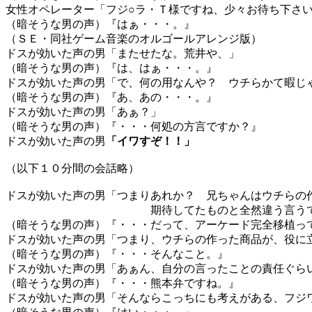
女性オペレーター「フジ○ラ・Ｔ様ですね、少々お待ち下さ
（暗そうな男の声）『はぁ・・・。』
（ＳＥ・同社ゲーム音楽のオルゴールアレンジ版）
ドスが効いた声の男「またせたな。荒井や、」
（暗そうな男の声）『は、はぁ・・・。』
ドスが効いた声の男「で、何の用なんや？ ウチらかて暇じ
（暗そうな男の声）『あ、あの・・・。』
ドスが効いた声の男「あぁ？」
（暗そうな男の声）『・・・何処の方言ですか？』
ドスが効いた声の男
「イワすぞ！！」
（以下１０分間の会話略）
ドスが効いた声の男「つまりあれか？ 兄ちゃんはウチらの
期待してたものと全然違う言うてイチャ
（暗そうな男の声）『・・・だって、アーケード完全移植っ
ドスが効いた声の男「つまり、ウチらの作った商品が、役に
（暗そうな男の声）『・・・そんなこと。』
ドスが効いた声の男「あぁん、自分の言ったことの責任ぐら
（暗そうな男の声）『・・・熊本弁ですね。』
ドスが効いた声の男「そんならこっちにも考えがある、フジ