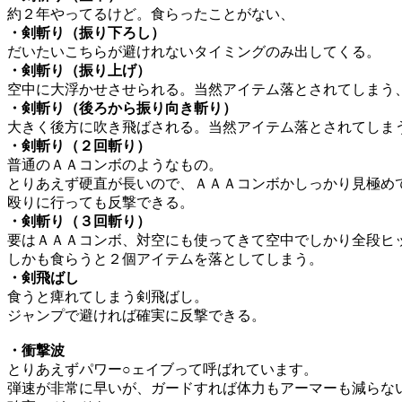
約２年やってるけど。食らったことがない、
・剣斬り（振り下ろし）
だいたいこちらが避けれないタイミングのみ出してくる。
・剣斬り（振り上げ）
空中に大浮かせさせられる。当然アイテム落とされてしまう
・剣斬り（後ろから振り向き斬り）
大きく後方に吹き飛ばされる。当然アイテム落とされてしま
・剣斬り（２回斬り）
普通のＡＡコンボのようなもの。
とりあえず硬直が長いので、ＡＡＡコンボかしっかり見極め
殴りに行っても反撃できる。
・剣斬り（３回斬り）
要はＡＡＡコンボ、対空にも使ってきて空中でしかり全段ヒ
しかも食らうと２個アイテムを落としてしまう。
・剣飛ばし
食うと痺れてしまう剣飛ばし。
ジャンプで避ければ確実に反撃できる。
・衝撃波
とりあえずパワー○ェイブって呼ばれています。
弾速が非常に早いが、ガードすれば体力もアーマーも減らな