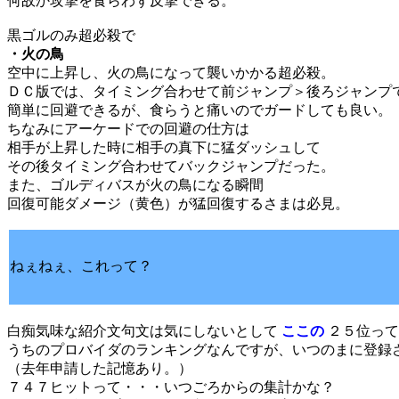
何故か攻撃を食らわず反撃できる。
黒ゴルのみ超必殺で
・火の鳥
空中に上昇し、火の鳥になって襲いかかる超必殺。
ＤＣ版では、タイミング合わせて前ジャンプ＞後ろジャンプ
簡単に回避できるが、食らうと痛いのでガードしても良い。
ちなみにアーケードでの回避の仕方は
相手が上昇した時に相手の真下に猛ダッシュして
その後タイミング合わせてバックジャンプだった。
また、ゴルディバスが火の鳥になる瞬間
回復可能ダメージ（黄色）が猛回復するさまは必見。
ねぇねぇ、これって？
白痴気味な紹介文句文は気にしないとして
ここの
２５位って
うちのプロバイダのランキングなんですが、いつのまに登録
（去年申請した記憶あり。）
７４７ヒットって・・・いつごろからの集計かな？