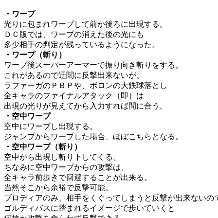
・ワープ
光りに包まれワープして前か後ろに出現する。
ＤＣ版では、ワープの消えた後の光にも
多少相手の判定が残っているようになった。
・ワープ（斬り）
ワープ後スーパーアーマーで振り向き斬りをする。
これがあるので迂闊に反撃出来ないが、
ラファーガのＰＢＰや、ボロンの大鉄球落とし
全キャラのファイナルアタック（即）は
出現の光りが見えてから入力すれば間に合う。
・空中ワープ
空中にワープし出現する。
ジャンプからワープした場合、ほぼこちらとなる。
・空中ワープ（斬り）
空中から出現し斬り下してくる。
ちなみに空中ワープからの攻撃は、
全キャラ前歩きで回避することが出来る。
当然そこから余裕で反撃可能。
ブロディアのみ、相手をくぐってしまうと反撃が出来ないの
ゴルディバスに踏まれるイメージで歩いていくと