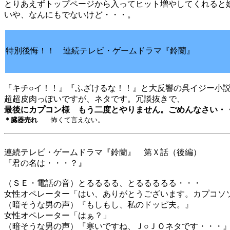
とりあえずトップページから入ってヒット増やしてくれると
いや、なんにもでないけど・・・。
特別後悔！！ 連続テレビ・ゲームドラマ『鈴蘭』
『キチ○イ！！』『ふざけるな！！』と大反響の呉イジー小
超超皮肉っぽいですが、ネタです。冗談抜きで、
最後にカプコン様 もう二度とやりません。ごめんなさい・
＊臓器売れ
怖くて言えない。
連続テレビ・ゲームドラマ『鈴蘭』 第Ｘ話（後編）
『君の名は・・・？』
（ＳＥ・電話の音）とるるるる、とるるるるる・・・
女性オペレーター「はい、ありがとうございます。カプコソ
（暗そうな男の声）『もしもし、私のドッピ夫。』
女性オペレーター「はぁ？」
（暗そうな男の声）『寒いですね、Ｊ○ＪＯネタです・・・