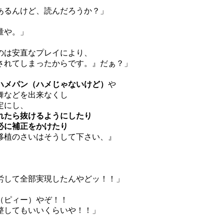
あるんけど、読んだろうか？」
量や。」
のは安直なプレイにより、
ったからです。』だぁ？」
ハメパン（ハメじゃないけど）
や
舞などを出来なくし
にし、
れたら抜けるようにしたり
必に補正をかけたり
いはそうして下さい、』
」
実現したんやどッ！！」
（ピィー）やぞ！！
いいくらいや！！」