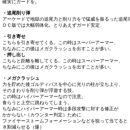
確実にガードを。
・追尾削り弾
アーケードで地獄の追尾力と削り力をで猛威を振るった追尾
ＤＣ版では大幅弱体化。とりあえずガード安定、
・引き寄せ
こちらを引き寄せてくる。この時はスーパーアーマー、
ちなみにこの後はメガクラッシュを出すことが多い。
・押し出し
こちらと距離を離してくる。この時はスーパーアーマー、
ちなみにこの後はメガクラッシュを出すことが多い。
・メガクラッシュ
力を貯めた後ゴルディバスを中心に光りの柱が立ち上り、
そのまわりを削り弾が浮遊する技。
この時はハイパーアーマーなので注意。
食らうと上空に跳ねらてしまう。
ちなみにハイパーアーマー時は多段攻撃に対する修正が
かからない（カウンター判定）ために
ファイヤーストームフォーメーションなどを狙って当てると
８割減らせる（爆）