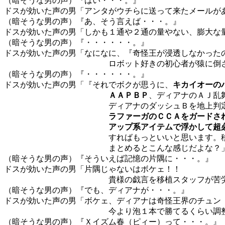
（暗そうな男の声）『はい・・・。』
ドスが効いた声の男「アンタがウチらに送って来たメールが
（暗そうな男の声）『あ、そう言えば・・・。』
ドスが効いた声の男「しかも１通や２通の量やない、膨大な
（暗そうな男の声）『・・・・・・。』
ドスが効いた声の男「なになに、『奇怪王が浸透しなかった
ロボット好きの初心者が猿に倒されてしま
（暗そうな男の声）『・・・・・・。』
ドスが効いた声の男「『それでボクが思うに、
キカイオーの
ＡＡＰＢＰ
、ディアナのＡＪ乱
ディアナのダッシュＢを地上判定
ラファーガのＣＣＡをガードさ
アップ系アイテムで浮かして超
すればもっといいと思います。移植のさ
まとめるとこんな感じだよな？
（暗そうな男の声）『そういえば記憶の片隅に・・・。』
ドスが効いた声の男「片隅じゃないはボケェ！！
貴様の戯言を移植スタッフが苦労して全部
（暗そうな男の声）『でも、ディアナが・・・。』
ドスが効いた声の男「ボケェ、ディアナは奇怪王界のチュン
今より泡１本で勝てるくらい調整しても
（暗そうな男の声）『Ｘイズム春（ピィー）って・・・。』