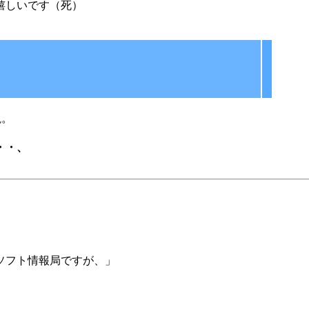
嬉しいです（死）
説。
・・、
ソフト情報局ですが、」
』