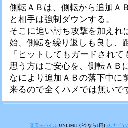
側転ＡＢは、側転から追加Ａ
と相手は強制ダウンする。
そこに追い討ち攻撃を加えれ
始、側転を繰り返しも良し、
「ヒットしてもガードされて
思う方はご安心を、側転ＡＢ
なにより追加ＡＢの落下中に
来るので全くハメでは無いで
楽天モバイル
[UNLIMITが今なら1円]
ECナビで