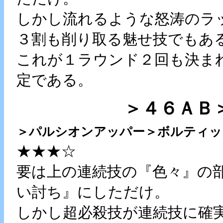
しかし流れるような怒涛のラ
３割も削り取る魅せ技でもあ
これが１ラウンド２回も決ま
定である。
＞４６ＡＢ＞追
＞パルシオンアッパー＞ボルティッ
★★★☆
要は上の連続技の『色々』の
い討ち』にしただけ。
しかし超必殺技が連続技に確