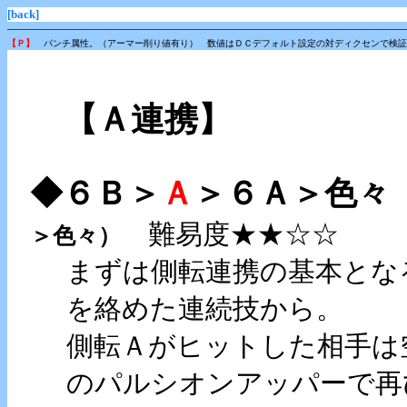
[back]
【Ｐ】
パンチ属性。（アーマー削り値有り） 数値はＤＣデフォルト設定の対ディクセン
【Ａ連携】
◆６Ｂ＞
Ａ
＞６Ａ＞色
難易度★★☆☆
＞色々）
まずは側転連携の基本とな
を絡めた連続技から。
側転Ａがヒットした相手は
のパルシオンアッパーで再