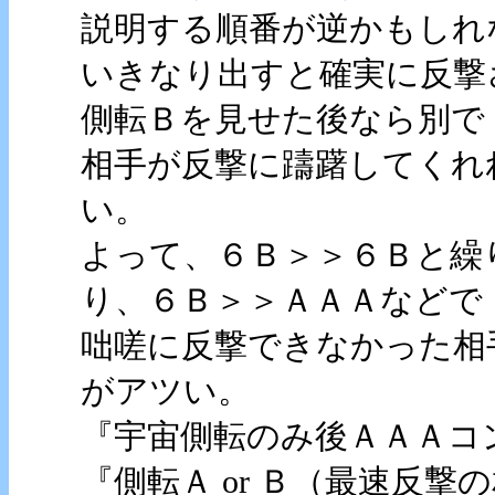
説明する順番が逆かもしれ
いきなり出すと確実に反撃
側転Ｂを見せた後なら別で
相手が反撃に躊躇してくれ
い。
よって、６Ｂ＞＞６Ｂと繰
り、６Ｂ＞＞ＡＡＡなどで
咄嗟に反撃できなかった相
がアツい。
『宇宙側転のみ後ＡＡＡコ
『側転Ａ or Ｂ（最速反撃