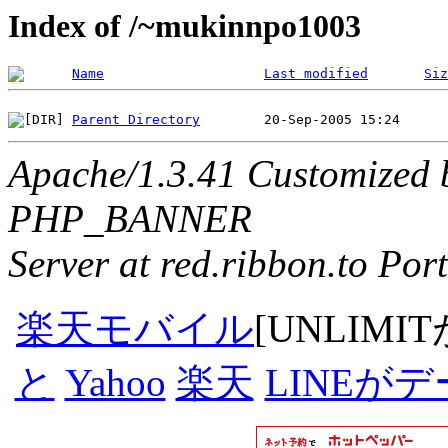
Index of /~mukinnpo1003
Name
Last modified
Siz
Parent Directory
Apache/1.3.41 Customized 
PHP_BANNER
Server at red.ribbon.to Por
楽天モバイル
[UNLIMI
と
Yahoo
楽天
LINEが