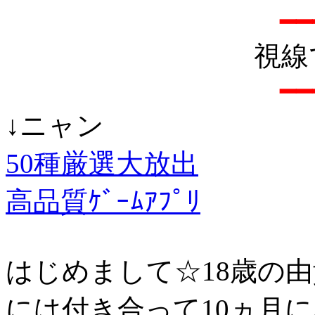
━━
視線
━━
↓ニャン
50種厳選大放出
高品質ｹﾞｰﾑｱﾌﾟﾘ
はじめまして☆18歳の
には付き合って10ヵ月に