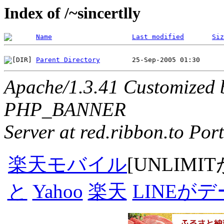
Index of /~sincertlly
Name
Last modified
Siz
Parent Directory
Apache/1.3.41 Customized 
PHP_BANNER
Server at red.ribbon.to Por
楽天モバイル
[UNLIMI
と
Yahoo
楽天
LINEが