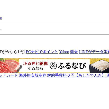
e
MITが今なら1円]
ECナビでポインと
Yahoo
楽天
LINEがデータ消
ットカード
海外格安航空券
解約手数料０円【あしたでんき】