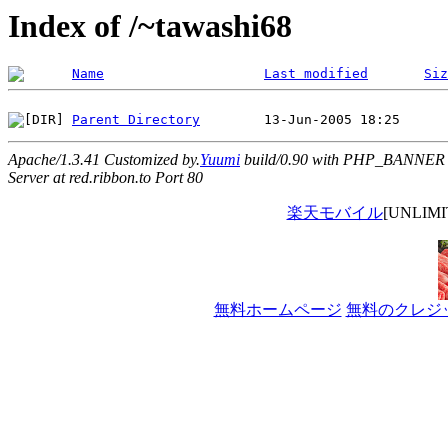
Index of /~tawashi68
Name
Last modified
Siz
Parent Directory
Apache/1.3.41 Customized by.
Yuumi
build/0.90 with PHP_BANNER
Server at red.ribbon.to Port 80
楽天モバイル
[UNLI
無料ホームページ
無料のクレジ