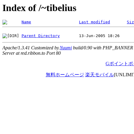
Index of /~tibelius
Name
Last modified
Siz
Parent Directory
Apache/1.3.41 Customized by.
Yuumi
build/0.90 with PHP_BANNER
Server at red.ribbon.to Port 80
Gポイントポ
無料ホームページ
楽天モバイル
[UNLIM