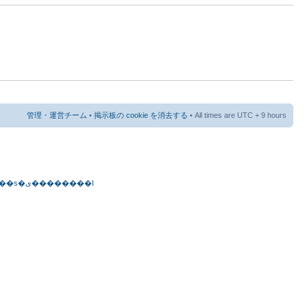
管理・運営チーム
•
掲示板の cookie を消去する
• All times are UTC + 9 hours
�C�O���s�ی��������I