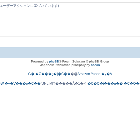
5 分間のユーザーアクションに基づいています)
Powered by
phpBB
® Forum Software © phpBB Group
Japanese translation principally by
ocean
G�|�C���g�|�C��
�@
Amazon
Yahoo
�y�V
�W
�y�V���o�C��
[UNLIMIT�����Ȃ�1�~]
�C�O�i���q��