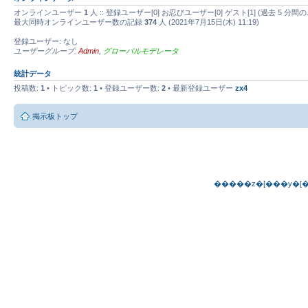
オンラインユーザー
1
人 :: 登録ユーザー[0] お忍びユーザー[0] ゲスト[1] (過去 
最大同時オンラインユーザー数の記録
374
人 (2021年7月15日(木) 11:19)
登録ユーザー: なし
ユーザーグループ:
Admin
,
グローバルモデレータ
統計データ
投稿数:
1
• トピック数:
1
• 登録ユーザー数:
2
• 最新登録ユーザー
zx4
掲示板トップ
�����z�[���y�[