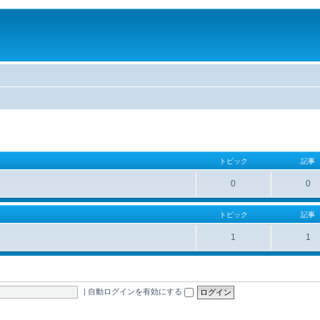
トピック
記事
0
0
トピック
記事
1
1
|
自動ログインを有効にする