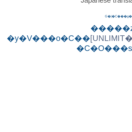
Japanese transla
G�|�C���g�
�����z
�y�V���o�C��
[UNLIMI