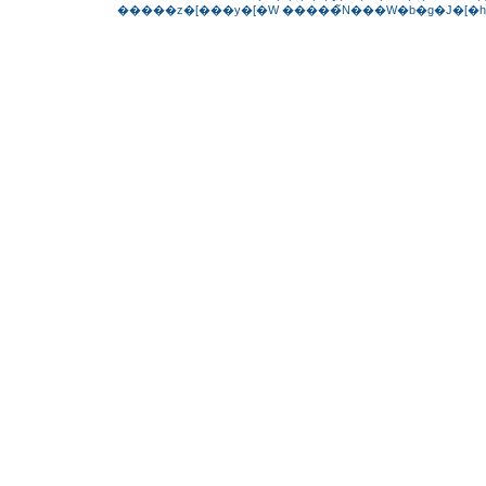
�����z�[���y�[�W
�����̃N���W�b�g�J�[�h