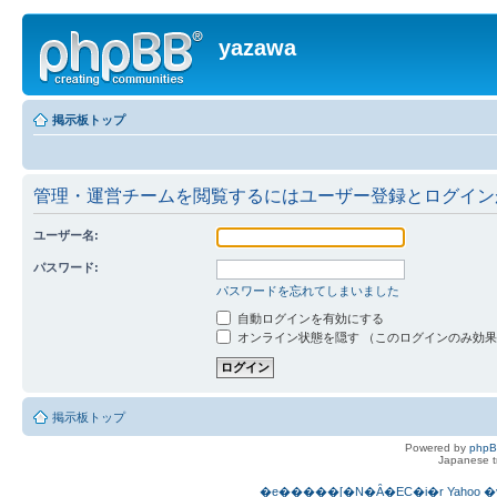
yazawa
掲示板トップ
管理・運営チームを閲覧するにはユーザー登録とログイン
ユーザー名:
パスワード:
パスワードを忘れてしまいました
自動ログインを有効にする
オンライン状態を隠す （このログインのみ効
掲示板トップ
Powered by
php
Japanese tr
�e�����[�N�Ȃ�EC�i�r
Yahoo
�