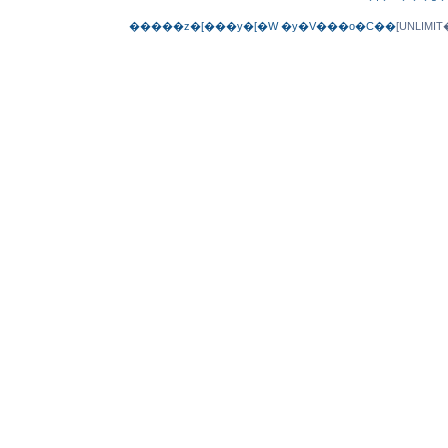
�����z�[���y�[�W
�y�V���o�C��
[UNLIM