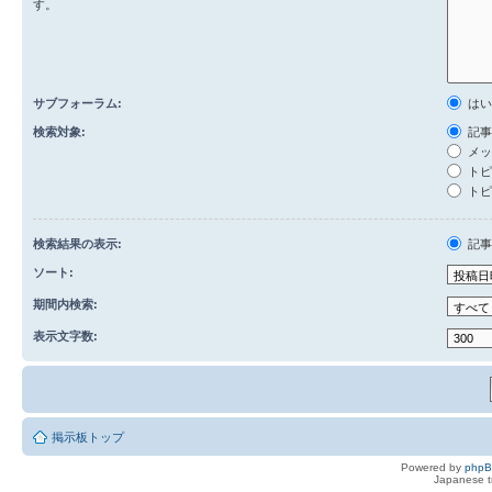
す。
サブフォーラム:
は
検索対象:
記事
メッ
トピ
トピ
検索結果の表示:
記
ソート:
期間内検索:
表示文字数:
掲示板トップ
Powered by
php
Japanese tr