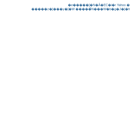
�e�����[�N�Ȃ�EC�i�r
Yahoo
�
�����z�[���y�[�W
�����̃N���W�b�g�J�[�h