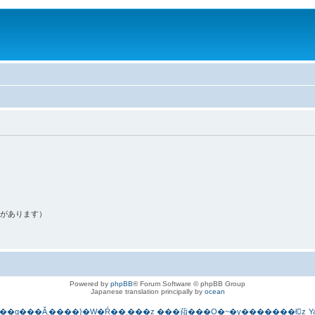
果があります）
Powered by
phpBB
® Forum Software © phpBB Group
Japanese translation principally by
ocean
PC�p�ዾ�y�Ǘ��l���g���Ă܂����}�W�Ŕ��܂���z
���萔���O�~�y�������ł񂫁z
Y