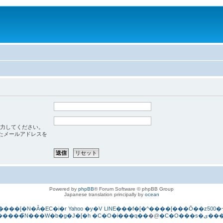
力してください。
たメールアドレスを
Powered by
phpBB
® Forum Software © phpBB Group
Japanese translation principally by
ocean
����[�N�Ȃ�EC�i�r
Yahoo
�y�V
LINE���f�[�^����[���Ō��z500�~
�����̃N���W�b�g�J�[�h
�C�O�i���q��
�@
�C�O��