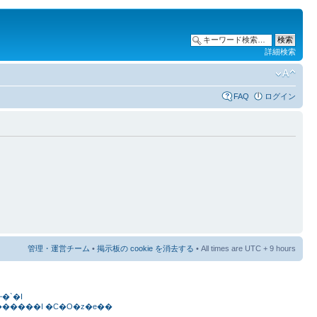
詳細検索
FAQ
ログイン
管理・運営チーム
•
掲示板の cookie を消去する
• All times are UTC + 9 hours
�`�I
�s�ی��������I
�C�O�z�e��