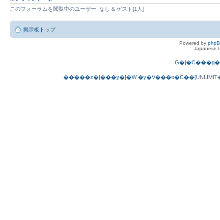
このフォーラムを閲覧中のユーザー: なし & ゲスト[1人]
掲示板トップ
Powered by
php
Japanese tr
G�|�C���g�
�����z�[���y�[�W
�y�V���o�C��
[UNLIM