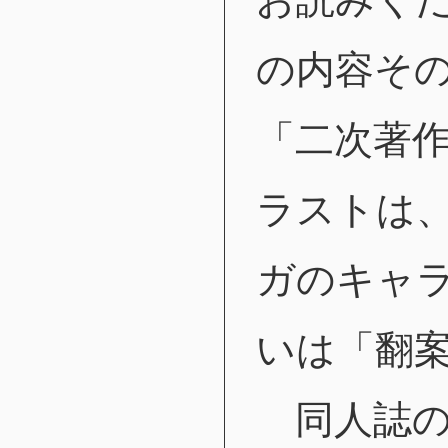
の内容そ
「二次著
ラストは
ガのキャ
いは「翻
同人誌の