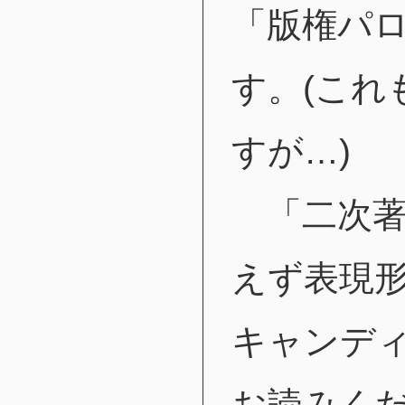
「版権パ
す。(これ
すが…)
「二次著
えず表現
キャンデ
お読みく