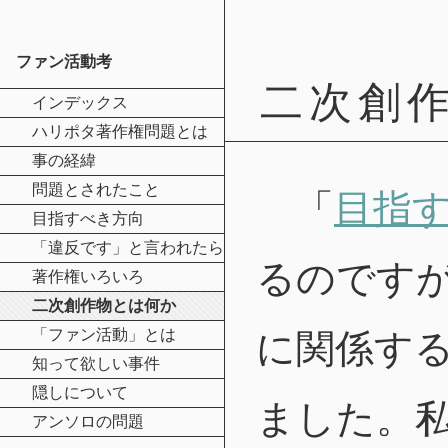
ファン活動考
二次創
インデックス
ハリポタ著作権問題とは
事の経緯
問題とされたこと
「
目指
目指すべき方向
「違反です」と言われたら
るのです
著作権いろいろ
二次創作物とは何か
「ファン活動」とは
に関係す
知って欲しい事件
隠しについて
ました。
アンソロの問題