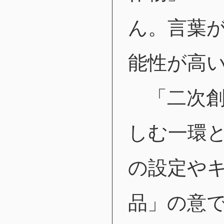
ん。言葉
能性が高
「二次創
しむ一環
の設定や
品」の意