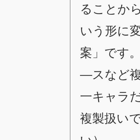
ることか
いう形に
案」です
―スなど
一キャラ
複製扱いで