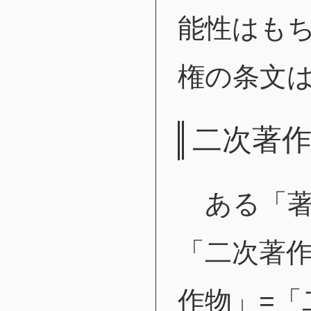
能性はも
権の条文
二次著
ある「著
「二次著
作物」=