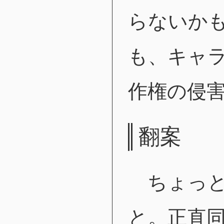
らないか
も、キャ
作権の侵
翻案
ちょっと
と。正直