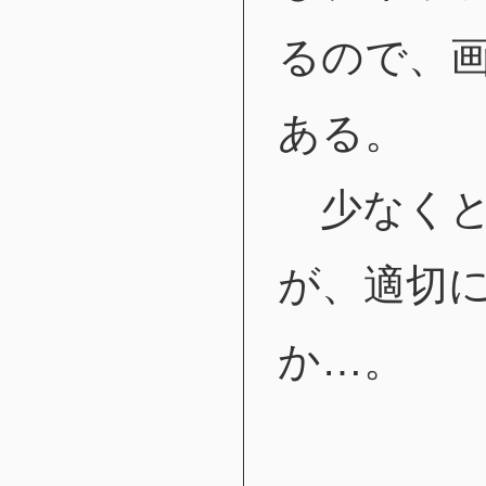
るので、
ある。
少なくと
が、適切
か…。