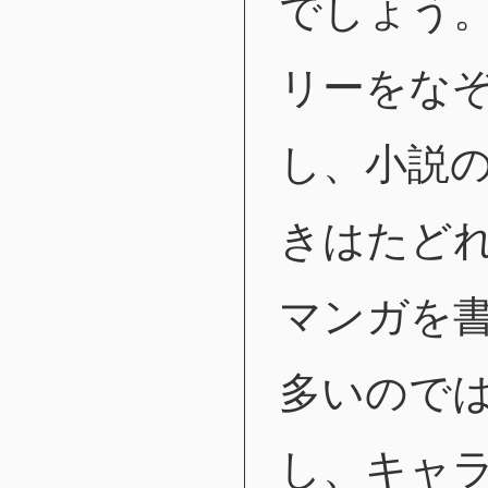
でしょう
リーをな
し、小説
きはたど
マンガを
多いので
し、キャ